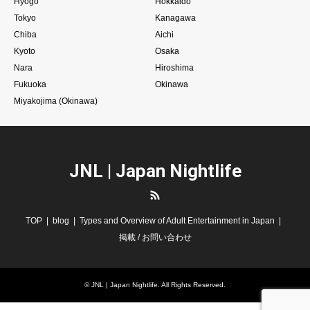
Hyogo
Hokkaido
Tokyo
Kanagawa
Chiba
Aichi
Kyoto
Osaka
Nara
Hiroshima
Fukuoka
Okinawa
Miyakojima (Okinawa)
JNL | Japan Nightlife
RSS
TOP
blog
Types and Overview of Adult Entertainment in Japan
掲載 / お問い合わせ
©
JNL | Japan Nightlife
. All Rights Reserved.