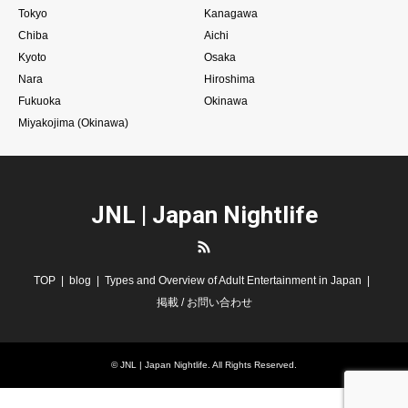
Tokyo
Kanagawa
Chiba
Aichi
Kyoto
Osaka
Nara
Hiroshima
Fukuoka
Okinawa
Miyakojima (Okinawa)
JNL | Japan Nightlife
RSS
TOP
blog
Types and Overview of Adult Entertainment in Japan
掲載 / お問い合わせ
©
JNL | Japan Nightlife
. All Rights Reserved.