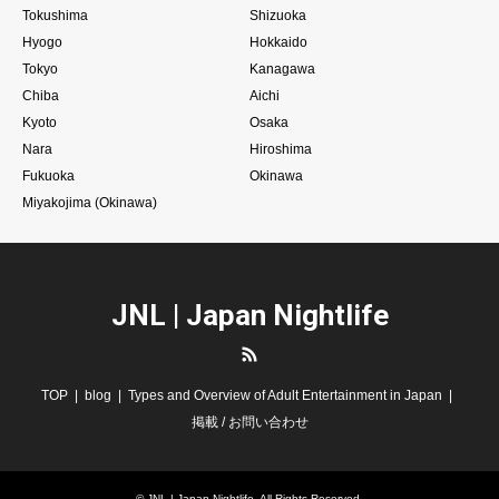
Tokushima
Shizuoka
Hyogo
Hokkaido
Tokyo
Kanagawa
Chiba
Aichi
Kyoto
Osaka
Nara
Hiroshima
Fukuoka
Okinawa
Miyakojima (Okinawa)
JNL | Japan Nightlife
RSS
TOP
blog
Types and Overview of Adult Entertainment in Japan
掲載 / お問い合わせ
©
JNL | Japan Nightlife
. All Rights Reserved.