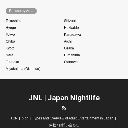
Browse by Area
Tokushima
Shizuoka
Hyogo
Hokkaido
Tokyo
Kanagawa
Chiba
Aichi
Kyoto
Osaka
Nara
Hiroshima
Fukuoka
Okinawa
Miyakojima (Okinawa)
JNL | Japan Nightlife
RSS
TOP
blog
Types and Overview of Adult Entertainment in Japan
掲載 / お問い合わせ