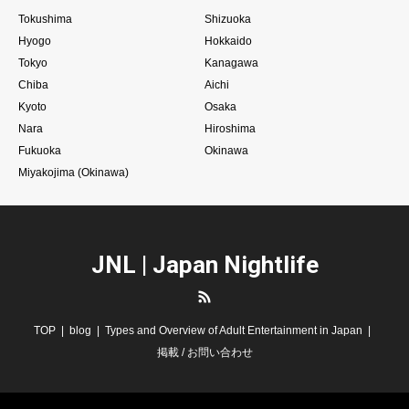
Tokushima
Shizuoka
Hyogo
Hokkaido
Tokyo
Kanagawa
Chiba
Aichi
Kyoto
Osaka
Nara
Hiroshima
Fukuoka
Okinawa
Miyakojima (Okinawa)
JNL | Japan Nightlife
RSS
TOP
blog
Types and Overview of Adult Entertainment in Japan
掲載 / お問い合わせ