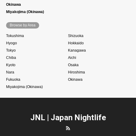
Okinawa
Miyakojima (Okinawa)
Browse by Area
Tokushima
Shizuoka
Hyogo
Hokkaido
Tokyo
Kanagawa
Chiba
Aichi
Kyoto
Osaka
Nara
Hiroshima
Fukuoka
Okinawa
Miyakojima (Okinawa)
JNL | Japan Nightlife
RSS