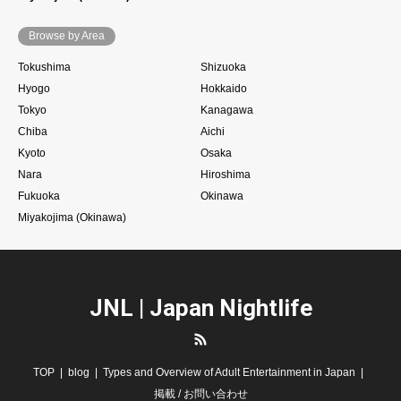
Browse by Area
Tokushima
Shizuoka
Hyogo
Hokkaido
Tokyo
Kanagawa
Chiba
Aichi
Kyoto
Osaka
Nara
Hiroshima
Fukuoka
Okinawa
Miyakojima (Okinawa)
JNL | Japan Nightlife
RSS
TOP
blog
Types and Overview of Adult Entertainment in Japan
掲載 / お問い合わせ