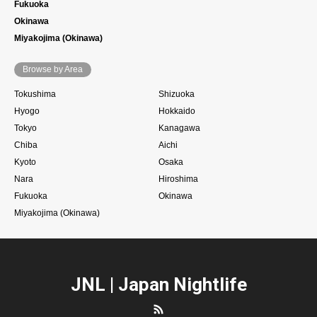
Fukuoka
Okinawa
Miyakojima (Okinawa)
Browse by Area
Tokushima
Shizuoka
Hyogo
Hokkaido
Tokyo
Kanagawa
Chiba
Aichi
Kyoto
Osaka
Nara
Hiroshima
Fukuoka
Okinawa
Miyakojima (Okinawa)
JNL | Japan Nightlife
RSS