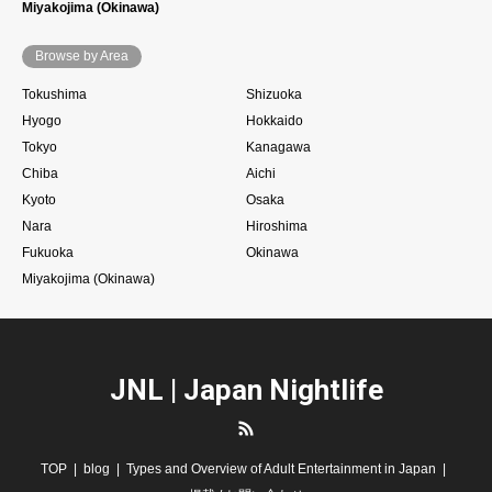
Miyakojima (Okinawa)
Browse by Area
Tokushima
Shizuoka
Hyogo
Hokkaido
Tokyo
Kanagawa
Chiba
Aichi
Kyoto
Osaka
Nara
Hiroshima
Fukuoka
Okinawa
Miyakojima (Okinawa)
JNL | Japan Nightlife
RSS
TOP
blog
Types and Overview of Adult Entertainment in Japan