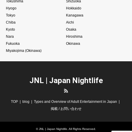
Tokushima
Shizuoka
Hyogo
Hokkaido
Tokyo
Kanagawa
Chiba
Aichi
Kyoto
Osaka
Nara
Hiroshima
Fukuoka
Okinawa
Miyakojima (Okinawa)
JNL | Japan Nightlife
RSS
TOP
blog
Types and Overview of Adult Entertainment in Japan
掲載 / お問い合わせ
©
JNL | Japan Nightlife
. All Rights Reserved.