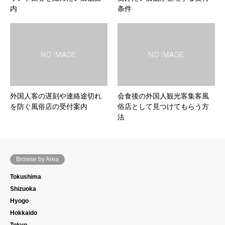
内
条件
外国人客の遅刻や連絡途切れ
会食後の外国人観光客集客風
を防ぐ風俗店の受付案内
俗店として見つけてもらう方
法
Browse by Area
Tokushima
Shizuoka
Hyogo
Hokkaido