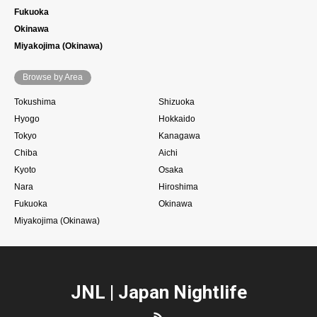
Fukuoka
Okinawa
Miyakojima (Okinawa)
Browse by Area
Tokushima
Shizuoka
Hyogo
Hokkaido
Tokyo
Kanagawa
Chiba
Aichi
Kyoto
Osaka
Nara
Hiroshima
Fukuoka
Okinawa
Miyakojima (Okinawa)
JNL | Japan Nightlife
RSS