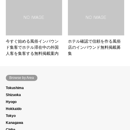
今すぐ始める風俗インバウン
ホテル確認で信頼を作る風俗
ド集客でホテル滞在中の外国
店のインバウンド無料掲載募
人客を集客する無料掲載案内
集
Browse by Area
Tokushima
Shizuoka
Hyogo
Hokkaido
Tokyo
Kanagawa
Chiba