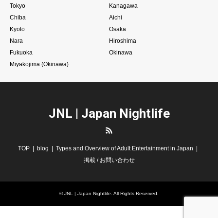
Tokyo
Kanagawa
Chiba
Aichi
Kyoto
Osaka
Nara
Hiroshima
Fukuoka
Okinawa
Miyakojima (Okinawa)
JNL | Japan Nightlife
RSS
TOP
blog
Types and Overview of Adult Entertainment in Japan
掲載 / お問い合わせ
©
JNL | Japan Nightlife
. All Rights Reserved.