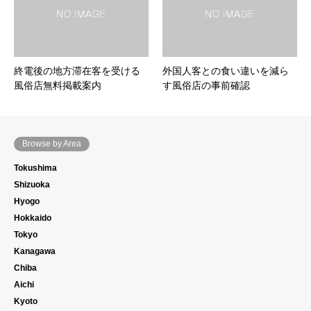
終電後の地方滞在客を受ける
外国人客との食い違いを減ら
風俗店無料掲載案内
す風俗店の事前確認
Browse by Area
Tokushima
Shizuoka
Hyogo
Hokkaido
Tokyo
Kanagawa
Chiba
Aichi
Kyoto