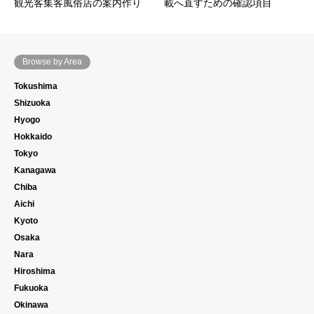
観光客集客風俗店の案内作り
載へ直すための確認項目
Browse by Area
Tokushima
Shizuoka
Hyogo
Hokkaido
Tokyo
Kanagawa
Chiba
Aichi
Kyoto
Osaka
Nara
Hiroshima
Fukuoka
Okinawa