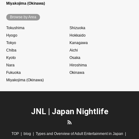
Miyakojima (Okinawa)
Browse by Area
Tokushima
Shizuoka
Hyogo
Hokkaido
Tokyo
Kanagawa
Chiba
Aichi
Kyoto
Osaka
Nara
Hiroshima
Fukuoka
Okinawa
Miyakojima (Okinawa)
JNL | Japan Nightlife
RSS
TOP
blog
Types and Overview of Adult Entertainment in Japan