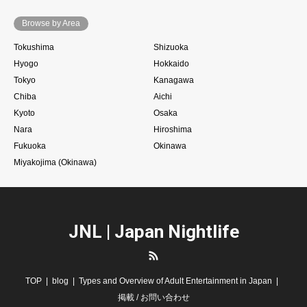
Browse by Area
Tokushima
Shizuoka
Hyogo
Hokkaido
Tokyo
Kanagawa
Chiba
Aichi
Kyoto
Osaka
Nara
Hiroshima
Fukuoka
Okinawa
Miyakojima (Okinawa)
JNL | Japan Nightlife
RSS
TOP
blog
Types and Overview of Adult Entertainment in Japan
掲載 / お問い合わせ