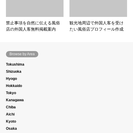
禁止事項を自然に伝える風俗
観光地周辺で外国人客を受け
店の外国人客無料掲載案内
たい風俗店プロフィール作成
Browse by Area
Tokushima
Shizuoka
Hyogo
Hokkaido
Tokyo
Kanagawa
Chiba
Aichi
Kyoto
Osaka